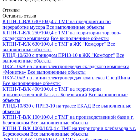
Отзывы
Оставить отзыв
КТПН-Т-В/К 630/10/0,4 с ТМГ на предприятии по
переработке мусора
Все выполненные объекты
КТПН-Т-К/К 250/10/0,4 с ТМГ на территории торгово-
складского комплекса
Все выполненные объекты
КТПН-Т-К/К 630/10/0,4 с ТМГ в ЖК "Комфорт"
Все
выполненные объекты
РЛНД-10/630 с приводом ПРНЗ-10 в ЖК "Комфорт"
Все
выполненные объекты
ПКУ-10кВ на линии электропередач складского комплекса
«Монетка»
Все выполненные объекты
ПКУ-10кВ на линии электропередач комплекса СпецШина
Все выполненные объекты
КТПН-Т-В/К 400/10/0,4 с ТМГ на территории
производственной базы, г. Березовский
Все выполненные
объекты
РЛНД-10/630 с ПРНЗ-10 на трассе ЕКАД
Все выполненные
объекты
КТПН-Т-В/К 100/10/0,4 с ТМГ на производственной базе в г.
Березовском
Все выполненные объекты
КТПН-Т-В/К 1000/10/0,4 с ТМГ на территории хлебзавода в г.
Березовском
Все выполненные объекты
2БКТП-Т-К/К 1000/10/0,4 с ТМГ на рыбзаводе в г.