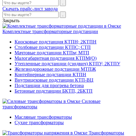
Скачать прайс-лист завода
Закрыть
Комплектные трансформаторные подстанции
Киосковые подстанция КТПН; 2КТПН
Столбовые подстанции КТПС; СТП
Мачтовые подстанции КТПм; МТП
Малогабаритная подстанция КТПМ(О)
Утепленные подстанции (сэндвич) КТПУ; 2КТПУ
Железнодорожные подстанции МТПЖ
Контейнерные подстанции КТПН
Внутрицеховые подстанции КТП-ВЦ
Подстанции для прогрева бетона
Бетонные подстанции БКТП, 2БКТП
Силовые
трансформаторы
Масляные трансформаторы
Сухие трансформаторы
Трансформаторы