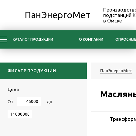
Производство
ПанЭнергоМет
подстанций 
в Омске
КАТАЛОГ ПРОДУКЦИИ
О КОМПАНИИ
ОПРОСНЫЕ
ФИЛЬТР ПРОДУКЦИИ
ПанЭнергоМет
Цена
Маслян
От
до
Трансфор