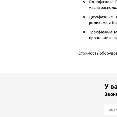
Однофазные. Р
масла располо
Двухфазные. П
роликами, а б
Трехфазные. М
прочными и н
Стоимость оборудов
У в
Звон