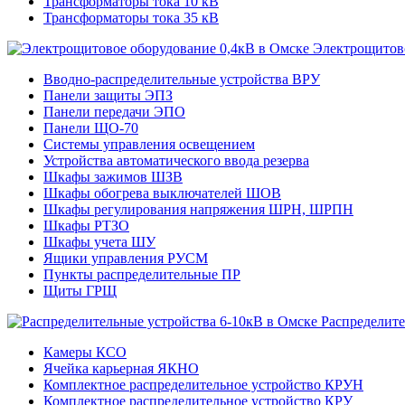
Трансформаторы тока 10 кВ
Трансформаторы тока 35 кВ
Электрощитово
Вводно-распределительные устройства ВРУ
Панели защиты ЭПЗ
Панели передачи ЭПО
Панели ЩО-70
Системы управления освещением
Устройства автоматического ввода резерва
Шкафы зажимов ШЗВ
Шкафы обогрева выключателей ШОВ
Шкафы регулирования напряжения ШРН, ШРПН
Шкафы РТЗО
Шкафы учета ШУ
Ящики управления РУСМ
Пункты распределительные ПР
Щиты ГРЩ
Распределите
Камеры КСО
Ячейка карьерная ЯКНО
Комплектное распределительное устройство КРУН
Комплектное распределительное устройство КРУ