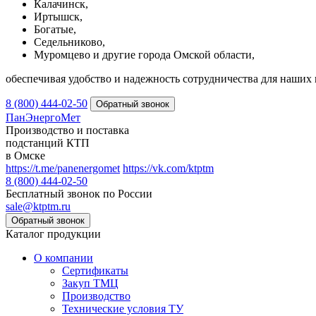
Калачинск,
Иртышск,
Богатые,
Седельниково,
Муромцево и другие города Омской области,
обеспечивая удобство и надежность сотрудничества для наших 
8 (800) 444-02-50
ПанЭнергоМет
Производство и поставка
подстанций КТП
в Омске
https://t.me/panenergomet
https://vk.com/ktptm
8 (800) 444-02-50
Бесплатный звонок по России
sale@ktptm.ru
Каталог продукции
О компании
Сертификаты
Закуп ТМЦ
Производство
Технические условия ТУ