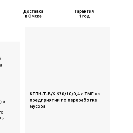
Доставка
Гарантия
в Омске
1 год
й
а
КТПН-Т-В/К 630/10/0,4 с ТМГ на
предприятии по переработке
) и
мусора
го
ц.