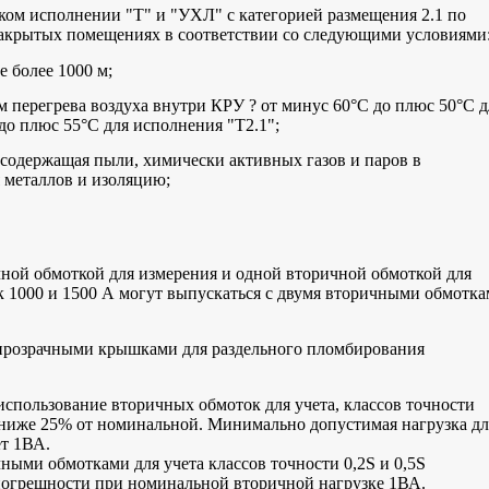
ком исполнении "Т" и "УХЛ" с категорией размещения 2.1 по
 закрытых помещениях в соответствии со следующими условиями
 более 1000 м;
 перегрева воздуха внутри КРУ ? от минус 60°C до плюс 50°C д
до плюс 55°C для исполнения "Т2.1";
 содержащая пыли, химически активных газов и паров в
 металлов и изоляцию;
ной обмоткой для измерения и одной вторичной обмоткой для
 1000 и 1500 А могут выпускаться с двумя вторичными обмотк
розрачными крышками для раздельного пломбирования
использование вторичных обмоток для учета, классов точности
и ниже 25% от номинальной. Минимально допустимая нагрузка дл
ет 1ВА.
ными обмотками для учета классов точности 0,2S и 0,5S
погрешности при номинальной вторичной нагрузке 1ВА.