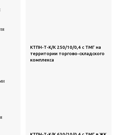
:
ля
КТПН-Т-К/К 250/10/0,4 с ТМГ на
территории торгово-складского
комплекса
ами
я
КТПН-Т-К/К 630/10/0,4 с ТМГ в ЖК