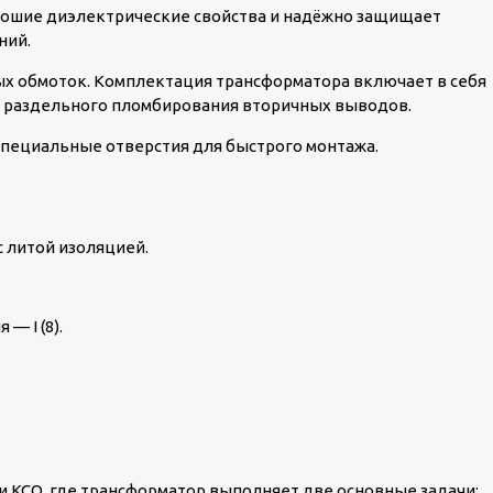
орошие диэлектрические свойства и надёжно защищает
ний.
х обмоток. Комплектация трансформатора включает в себя
 раздельного пломбирования вторичных выводов.
пециальные отверстия для быстрого монтажа.
 литой изоляцией.
— I (8).
и КСО, где трансформатор выполняет две основные задачи: