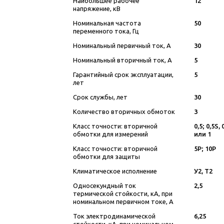
Наибольшее рабочее
12
напряжение, кВ
Номинальная частота
50
переменного тока, Гц
Номинальный первичный ток, А
30
Номинальный вторичный ток, А
5
Гарантийный срок эксплуатации,
5
лет
Срок службы, лет
30
Количество вторичных обмоток
3
Класс точности: вторичной
0,5; 0,5S, 
обмотки для измерений
или 1
Класс точности: вторичной
5Р; 10Р
обмотки для защиты
Климатическое исполнение
У2, Т2
Односекундный ток
2,5
термической стойкости, кА, при
номинальном первичном токе, А
Ток электродинамической
6,25