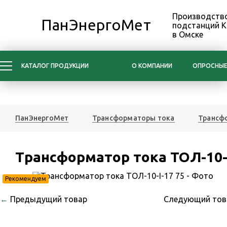
Производство
ПанЭнергоМет
подстанций 
в Омске
КАТАЛОГ ПРОДУКЦИИ
О КОМПАНИИ
ОПРОСНЫЕ
ПанЭнергоМет
Трансформаторы тока
Трансфо
Трансформатор тока ТОЛ-10-I
Рекомендуем
←
Предыдущий товар
Следующий то