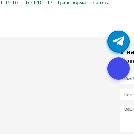
ТОЛ-10-I
ТОЛ-10-I-17
Трансформаторы тока
У в
Звон