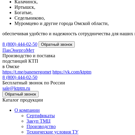
Калачинск,
Иртышск,
Богатые,
Седельниково,
Муромцево и другие города Омской области,
обеспечивая удобство и надежность сотрудничества для наших 
8 (800) 444-02-50
ПанЭнергоМет
Производство и поставка
подстанций КТП
в Омске
https://t.me/panenergomet
https://vk.com/ktptm
8 (800) 444-02-50
Бесплатный звонок по России
sale@ktptm.ru
Каталог продукции
О компании
Сертификаты
Закуп ТМЦ
Производство
Технические условия ТУ