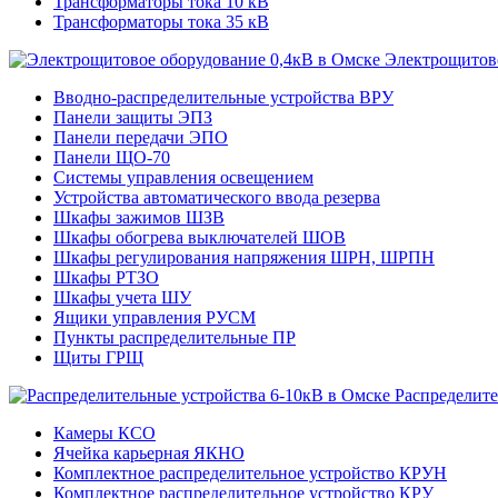
Трансформаторы тока 10 кВ
Трансформаторы тока 35 кВ
Электрощитово
Вводно-распределительные устройства ВРУ
Панели защиты ЭПЗ
Панели передачи ЭПО
Панели ЩО-70
Системы управления освещением
Устройства автоматического ввода резерва
Шкафы зажимов ШЗВ
Шкафы обогрева выключателей ШОВ
Шкафы регулирования напряжения ШРН, ШРПН
Шкафы РТЗО
Шкафы учета ШУ
Ящики управления РУСМ
Пункты распределительные ПР
Щиты ГРЩ
Распределите
Камеры КСО
Ячейка карьерная ЯКНО
Комплектное распределительное устройство КРУН
Комплектное распределительное устройство КРУ