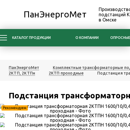
Производство
ПанЭнергоМет
подстанций 
в Омске
КАТАЛОГ ПРОДУКЦИИ
О КОМПАНИИ
ОПРОСНЫЕ
ПанЭнергоМет
Комплектные трансформаторные по
2КТП, 2КТПн
2КТП проходные
Подстанция тр
Подстанция трансформаторна
Рекомендуем