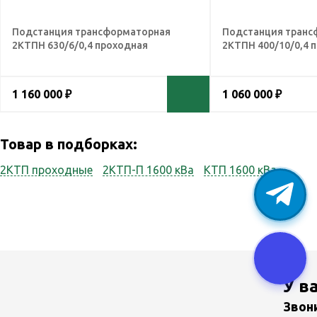
Подстанция трансформаторная
Подстанция транс
2КТПН 630/6/0,4 проходная
2КТПН 400/10/0,4 
1 160 000 ₽
1 060 000 ₽
Товар в подборках:
2КТП проходные
2КТП-П 1600 кВа
КТП 1600 кВа
У в
Звон