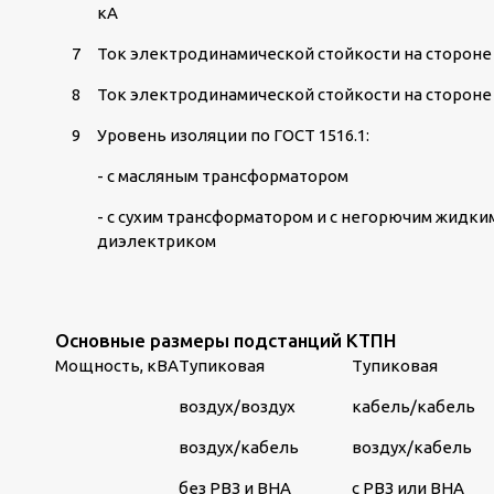
кА
7
Ток электродинамической стойкости на стороне 
8
Ток электродинамической стойкости на стороне 
9
Уровень изоляции по ГОСТ 1516.1:
- с масляным трансформатором
- с сухим трансформатором и с негорючим жидки
диэлектриком
Основные размеры подстанций КТПН
Мощность, кВА
Тупиковая
Тупиковая
воздух/воздух
кабель/кабель
воздух/кабель
воздух/кабель
без РВЗ и ВНА
с РВЗ или ВНА