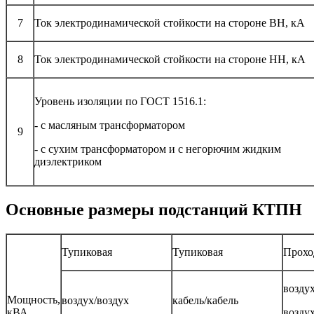
7
Ток электродинамической стойкости на стороне ВН, кА
8
Ток электродинамической стойкости на стороне НН, кА
Уровень изоляции по ГОСТ 1516.1:
- с масляным трансформатором
9
- с сухим трансформатором и с негорючим жидким
диэлектриком
Основные размеры подстанций КТПН
Тупиковая
Тупиковая
Прохо
воздух
Мощность,
воздух/воздух
кабель/кабель
кВА
воздух