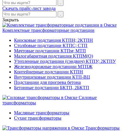
Скачать прайс-лист завода
Закрыть
Комплектные трансформаторные подстанции
Киосковые подстанция КТПН; 2КТПН
Столбовые подстанции КТПС; СТП
Мачтовые подстанции КТПм; МТП
Малогабаритная подстанция КТПМ(О)
Утепленные подстанции (сэндвич) КТПУ; 2КТПУ
Железнодорожные подстанции МТПЖ
Контейнерные подстанции КТПН
Внутрицеховые подстанции КТП-ВЦ
Подстанции для прогрева бетона
Бетонные подстанции БКТП, 2БКТП
Силовые
трансформаторы
Масляные трансформаторы
Сухие трансформаторы
Трансформаторы