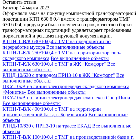
Оставить отзыв
Виктор
14 марта 2023
Оформляли заказ на покупку комплектной трансформаторной
подстанции КТП 630 6 0.4 вместе с трансформатором ТМГ
630 6 0.4, продукция была получена в срок, качество сборки
трансформаторных подстанций удовлетворяет требованиям
нормативной и регламентирующей документации.
КТПН-Т-В/К 630/10/0,4 с ТМГ на предприятии по
переработке мусора
Все выполненные объекты
КТПН-Т-К/К 250/10/0,4 с ТМГ на территории торгово-
складского комплекса
Все выполненные объекты
КТПН-Т-К/К 630/10/0,4 с ТМГ в ЖК "Комфорт"
Все
выполненные объекты
РЛНД-10/630 с приводом ПРНЗ-10 в ЖК "Комфорт"
Все
выполненные объекты
ПКУ-10кВ на линии электропередач складского комплекса
«Монетка»
Все выполненные объекты
ПКУ-10кВ на линии электропередач комплекса СпецШина
Все выполненные объекты
КТПН-Т-В/К 400/10/0,4 с ТМГ на территории
производственной базы, г. Березовский
Все выполненные
объекты
РЛНД-10/630 с ПРНЗ-10 на трассе ЕКАД
Все выполненные
объекты
КТПН-Т-В/К 100/10/0,4 с ТМГ на производственной базе в г.