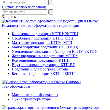
Скачать прайс-лист завода
Закрыть
Комплектные трансформаторные подстанции
Киосковые подстанция КТПН; 2КТПН
Столбовые подстанции КТПС; СТП
Мачтовые подстанции КТПм; МТП
Малогабаритная подстанция КТПМ(О)
Утепленные подстанции (сэндвич) КТПУ; 2КТПУ
Железнодорожные подстанции МТПЖ
Контейнерные подстанции КТПН
Внутрицеховые подстанции КТП-ВЦ
Подстанции для прогрева бетона
Бетонные подстанции БКТП, 2БКТП
Силовые
трансформаторы
Масляные трансформаторы
Сухие трансформаторы
Трансформаторы