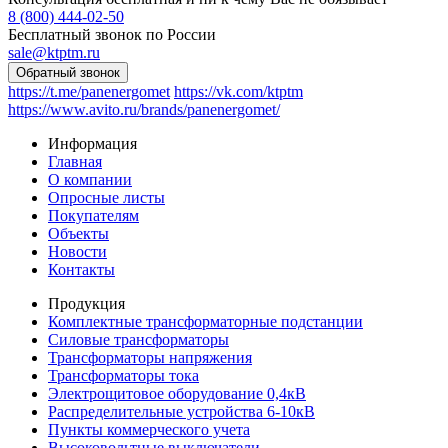
8 (800) 444-02-50
Бесплатный звонок по России
sale@ktptm.ru
https://t.me/panenergomet
https://vk.com/ktptm
https://www.avito.ru/brands/panenergomet/
Информация
Главная
О компании
Опросные листы
Покупателям
Объекты
Новости
Контакты
Продукция
Комплектные трансформаторные подстанции
Силовые трансформаторы
Трансформаторы напряжения
Трансформаторы тока
Электрощитовое оборудование 0,4кВ
Распределительные устройства 6-10кВ
Пункты коммерческого учета
Высоковольтные выключатели