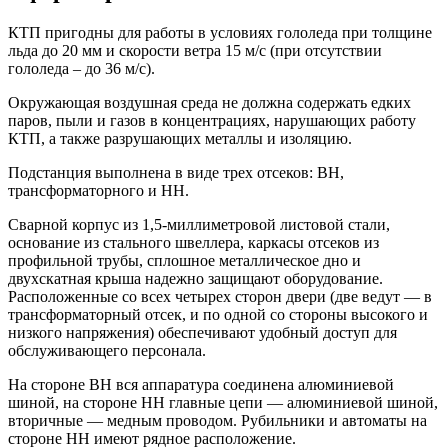
КТП пригодны для работы в условиях гололеда при толщине
льда до 20 мм и скорости ветра 15 м/с (при отсутствии
гололеда – до 36 м/с).
Окружающая воздушная среда не должна содержать едких
паров, пыли и газов в концентрациях, нарушающих работу
КТП, а также разрушающих металлы и изоляцию.
Подстанция выполнена в виде трех отсеков: ВН,
трансформаторного и НН.
Сварной корпус из 1,5-миллиметровой листовой стали,
основание из стального швеллера, каркасы отсеков из
профильной трубы, сплошное металлическое дно и
двухскатная крыша надежно защищают оборудование.
Расположенные со всех четырех сторон двери (две ведут — в
трансформаторный отсек, и по одной со стороны высокого и
низкого напряжения) обеспечивают удобный доступ для
обслуживающего персонала.
На стороне ВН вся аппаратура соединена алюминиевой
шиной, на стороне НН главные цепи — алюминиевой шиной,
вторичные — медным проводом. Рубильники и автоматы на
стороне НН имеют рядное расположение.