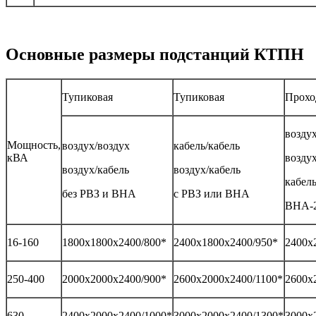
Основные размеры подстанций КТПН
Тупиковая
Тупиковая
Прохо
воздух
Мощность,
воздух/воздух
кабель/кабель
кВА
воздух
воздух/кабель
воздух/кабель
кабель
без РВЗ и ВНА
с РВЗ или ВНА
ВНА-2
16-160
1800х1800х2400/800*
2400х1800х2400/950*
2400х
250-400
2000х2000х2400/900*
2600х2000х2400/1100*
2600х
630
2400х2000х2400/1000*
3000х2000х2400/1300*
3000х