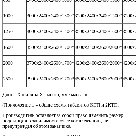
1000
3000х2400х2400/1300*
3500х2400х2400/1500*
3500х
1250
3000х2400х2400/1400*
3500х2400х2400/1600*
3500х
1600
3500х2400х2600/1700*
4000х2400х2600/2000*
4000х
2000
3700х2400х2600/1700*
4200х2400х2600/2000*
4200х
2500
3900х2400х2600/1700*
4500х2400х2600/2000*
4500х
Длина Х ширина Х высота, мм / масса, кг
(Приложение 1 – общие схемы габаритов КТП и 2КТП).
Производитель оставляет за собой право изменить размер
подстанции в зависимости от ее комплектации, не
предупреждая об этом заказчика.