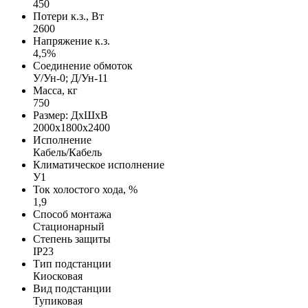
450
Потери к.з., Вт
2600
Напряжение к.з.
4,5%
Соединение обмоток
У/Ун-0; Д/Ун-11
Масса, кг
750
Размер: ДхШхВ
2000х1800х2400
Исполнение
Кабель/Кабель
Климатическое исполнение
У1
Ток холостого хода, %
1,9
Способ монтажа
Стационарный
Степень защиты
IP23
Тип подстанции
Киосковая
Вид подстанции
Тупиковая